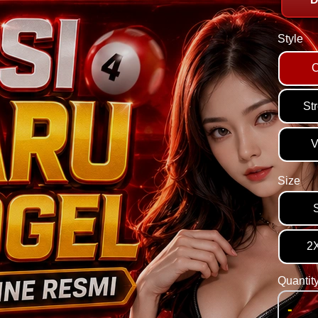
Style
C
St
V
Size
2
Quantit
-