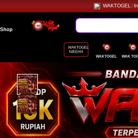
WAKTOGEL : Ino
Shop
WAKTOGEL
NIEEHH
WAKTOGEL
WAK TO